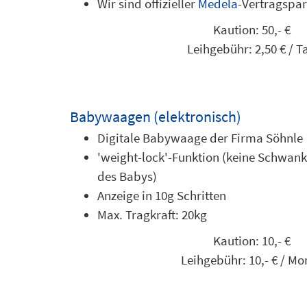
Wir sind offizieller
Medela
-Vertragspar
Kaution: 50,-
€
Leihgebühr: 2,50
€
/ T
Babywaagen (elektronisch)
Digitale Babywaage der Firma Söhnle
'weight-lock'-Funktion (keine Schwa
des Babys)
Anzeige in 10g Schritten
Max. Tragkraft: 20kg
Kaution: 10,-
€
Leihgebühr: 10,-
€
/ Mo