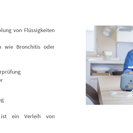
blung von Flüssigkeiten
 wie Bronchitis oder
erprüfung
er
ag
ist ein Verleih von