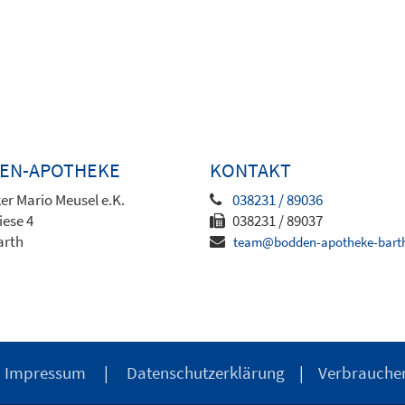
EN-APOTHEKE
KONTAKT
er Mario Meusel e.K.
038231 / 89036
iese 4
038231 / 89037
arth
team@bodden-apotheke-bart
|
Impressum
|
Datenschutzerklärung
|
Verbrauche