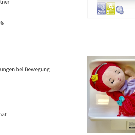
tner
ag
nkungen bei Bewegung
nat