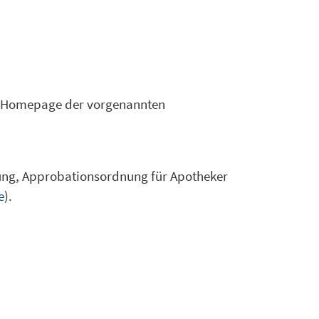
er Homepage der vorgenannten
ung, Approbationsordnung für Apotheker
e
).