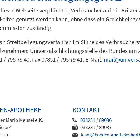
ieser Webseite verpflichtet, Verbraucher auf die Existen
igkeiten genutzt werden kann, ohne dass ein Gericht eing
Kommission zuständig.
t, an Streitbeilegungsverfahren im Sinne des Verbraucher
ilzunehmen: Universalschlichtungsstelle des Bundes am Z
 / 795 79 40, Fax 07851 / 795 79 41, E-Mail:
mail@universa
EN-APOTHEKE
KONTAKT
er Mario Meusel e.K.
038231 / 89036
iese 4
038231 / 89037
arth
team@bodden-apotheke-bart