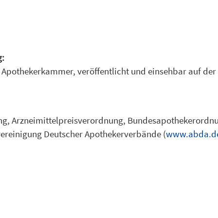
g:
n Apothekerkammer, veröffentlicht und einsehbar auf d
g, Arzneimittelpreisverordnung, Bundesapothekerordn
svereinigung Deutscher Apothekerverbände (
www.abda.d