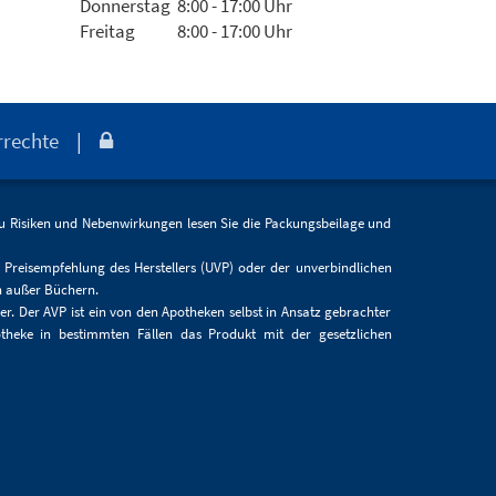
Donnerstag
8:00 - 17:00 Uhr
Freitag
8:00 - 17:00 Uhr
rrechte
|

 Zu Risiken und Nebenwirkungen lesen Sie die Packungsbeilage und
n Preisempfehlung des Herstellers (UVP) oder der unverbindlichen
en außer Büchern.
er. Der AVP ist ein von den Apotheken selbst in Ansatz gebrachter
otheke in bestimmten Fällen das Produkt mit der gesetzlichen