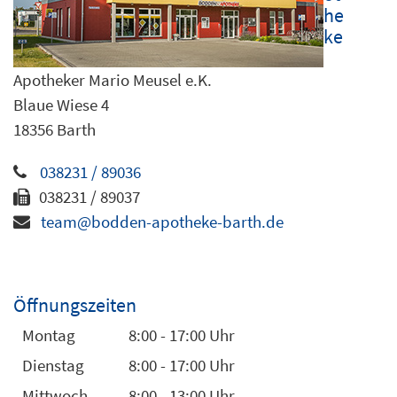
he
ke
Apotheker Mario Meusel e.K.
Blaue Wiese 4
18356 Barth
038231 / 89036
038231 / 89037
team@bodden-apotheke-barth.de
Öffnungszeiten
Montag
8:00 - 17:00 Uhr
Dienstag
8:00 - 17:00 Uhr
Mittwoch
8:00 - 13:00 Uhr